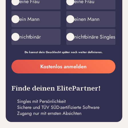
eine Frau
eine Frau
ein Mann
einen Mann
nichtbinär
nichtbinäre Singles
Du kannst dein Geschlecht später noch weiter definieren.
Meine
Kostenlos anmelden
E-
Passwort
Mail-
erstellen
Adresse
Finde deinen ElitePartner!
Singles mit Persönlichkeit
Sichere und TÜV SÜD-zertifizierte Software
Zugang nur mit ernsten Absichten