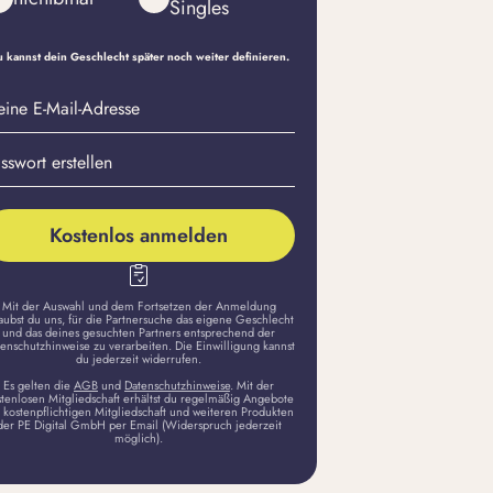
Singles
 kannst dein Geschlecht später noch weiter definieren.
eine
sswort
il-
stellen
dresse
Kostenlos anmelden
Mit der Auswahl und dem Fortsetzen der Anmeldung
aubst du uns, für die Partnersuche das eigene Geschlecht
und das deines gesuchten Partners entsprechend der
enschutzhinweise zu verarbeiten. Die Einwilligung kannst
du jederzeit widerrufen.
Es gelten die
AGB
und
Datenschutzhinweise
. Mit der
stenlosen Mitgliedschaft erhältst du regelmäßig Angebote
 kostenpflichtigen Mitgliedschaft und weiteren Produkten
der PE Digital GmbH per Email (Widerspruch jederzeit
möglich).