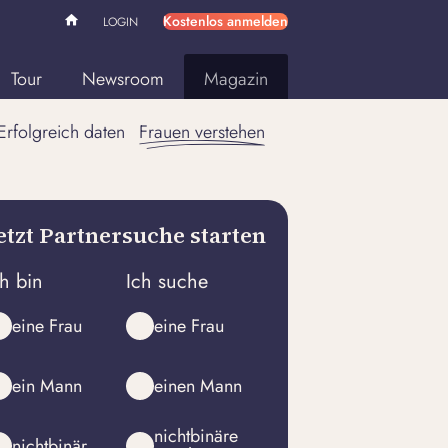
Kostenlos anmelden
LOGIN
Tour
Newsroom
Magazin
Erfolgreich daten
Frauen verstehen
etzt Partnersuche starten
ch bin
Ich suche
eine Frau
eine Frau
ein Mann
einen Mann
nichtbinäre
nichtbinär