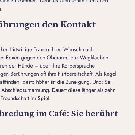
 nahe zu kommen. Denn es kann schließlich auch
n.
rührungen den Kontakt
cken flirtwillige Frauen ihren Wunsch nach
sches Boxen gegen den Oberarm, das Wegklauben
ühren der Hände – über ihre Körpersprache
igen Berührungen oft ihre Flirtbereitschaft. Als Regel
tattfinden, desto höher ist die Zuneigung. Und: Sei
 Abschiedsumarmung. Dauert diese länger als zehn
 Freundschaft im Spiel.
abredung im Café: Sie berührt