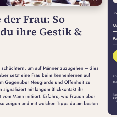
Du
 der Frau: So
M
 du ihre Gestik &
E-
Pa
Ma
er
A
zu schüchtern, um auf Männer zuzugehen – dies
ieber setzt eine Frau beim Kennenlernen auf
erl
em Gegenüber Neugierde und Offenheit zu
Dat
 signalisiert mit langem Blickkontakt ihr
ko
t vom Mann initiiert. Erfahre, wie Frauen über
zur
sse zeigen und mit welchen Tipps du am besten