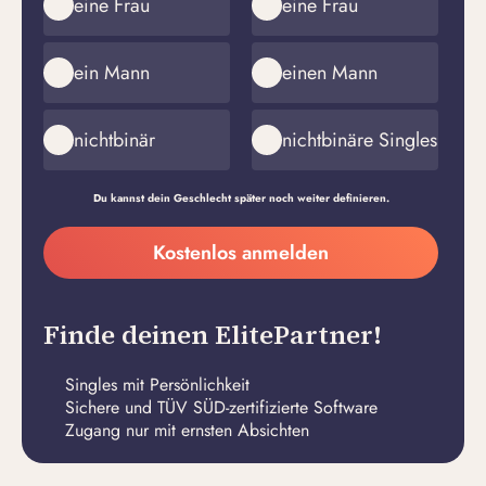
eine Frau
eine Frau
ein Mann
einen Mann
nichtbinär
nichtbinäre Singles
Du kannst dein Geschlecht später noch weiter definieren.
Meine
Kostenlos anmelden
E-
Passwort
Mail-
erstellen
Adresse
Finde deinen ElitePartner!
Singles mit Persönlichkeit
Sichere und TÜV SÜD-zertifizierte Software
Zugang nur mit ernsten Absichten