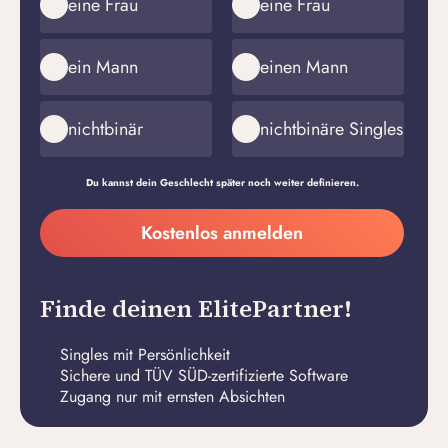
eine Frau
eine Frau
ein Mann
einen Mann
nichtbinär
nichtbinäre Singles
Du kannst dein Geschlecht später noch weiter definieren.
Meine
Kostenlos anmelden
E-
Passwort
Mail-
erstellen
Adresse
Finde deinen ElitePartner!
Singles mit Persönlichkeit
Sichere und TÜV SÜD-zertifizierte Software
Zugang nur mit ernsten Absichten