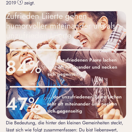
2019
zeigt.
1
Zufrieden Liierte gehen
humorvoller miteinander um als
unzufrieden Liierte.
ElitePartner-Studie 2019
84
%
… der zufriedenen Paare lachen
sehr oft miteinander und necken
sich gegenseitig
47
%
… der unzufriedenen Paare lachen
sehr oft miteinander und necken
sich gegenseitig
Die Bedeutung, die hinter den kleinen Gemeinheiten steckt,
lässt sich wie folgt zusammenfassen: Du bist liebenswert,