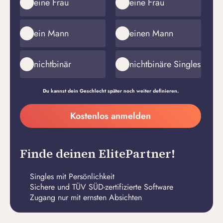
eine Frau
eine Frau
ein Mann
einen Mann
nichtbinär
nichtbinäre Singles
Du kannst dein Geschlecht später noch weiter definieren.
Meine
Kostenlos anmelden
E-
Passwort
Mail-
erstellen
Adresse
Finde deinen ElitePartner!
Singles mit Persönlichkeit
Sichere und TÜV SÜD-zertifizierte Software
Zugang nur mit ernsten Absichten