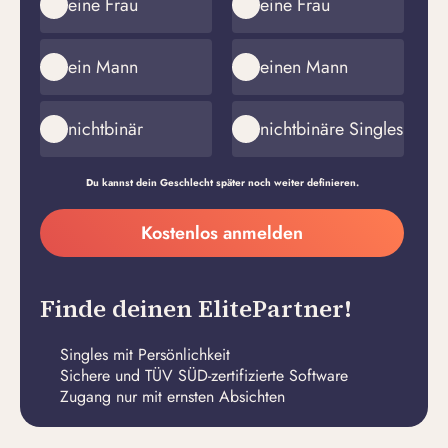
eine Frau
eine Frau
ein Mann
einen Mann
nichtbinär
nichtbinäre Singles
Du kannst dein Geschlecht später noch weiter definieren.
Meine
Kostenlos anmelden
E-
Passwort
Mail-
erstellen
Adresse
Finde deinen ElitePartner!
Singles mit Persönlichkeit
Sichere und TÜV SÜD-zertifizierte Software
Zugang nur mit ernsten Absichten