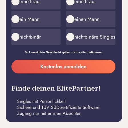
eine Frau
eine Frau
ein Mann
einen Mann
nichtbinär
nichtbinäre Singles
Du kannst dein Geschlecht später noch weiter definieren.
Meine
Kostenlos anmelden
E-
Passwort
Mail-
erstellen
Adresse
Finde deinen ElitePartner!
Singles mit Persönlichkeit
Sichere und TÜV SÜD-zertifizierte Software
Zugang nur mit ernsten Absichten