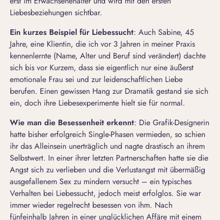
erst im Erwachsenenalter und wird mit den ersten
Liebesbeziehungen sichtbar.
Ein kurzes Beispiel für Liebessucht
: Auch Sabine, 45
Jahre, eine Klientin, die ich vor 3 Jahren in meiner Praxis
kennenlernte (Name, Alter und Beruf sind verändert) dachte
sich bis vor Kurzem, dass sie eigentlich nur eine äußerst
emotionale Frau sei und zur leidenschaftlichen Liebe
berufen. Einen gewissen Hang zur Dramatik gestand sie sich
ein, doch ihre Liebesexperimente hielt sie für normal.
Wie man die Besessenheit erkennt
: Die Grafik-Designerin
hatte bisher erfolgreich Single-Phasen vermieden, so schien
ihr das Alleinsein unerträglich und nagte drastisch an ihrem
Selbstwert. In einer ihrer letzten Partnerschaften hatte sie die
Angst sich zu verlieben
und die
Verlustangst
mit übermäßig
ausgefallenem Sex zu mindern versucht – ein typisches
Verhalten bei Liebessucht, jedoch meist erfolglos. Sie war
immer wieder regelrecht besessen von ihm. Nach
fünfeinhalb Jahren in einer unglücklichen Affäre mit einem