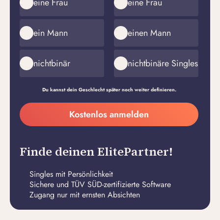
eine Frau
eine Frau
ein Mann
einen Mann
nichtbinär
nichtbinäre Singles
Du kannst dein Geschlecht später noch weiter definieren.
Meine
Kostenlos anmelden
E-
Passwort
Mail-
erstellen
Adresse
Finde deinen ElitePartner!
Singles mit Persönlichkeit
Sichere und TÜV SÜD-zertifizierte Software
Zugang nur mit ernsten Absichten