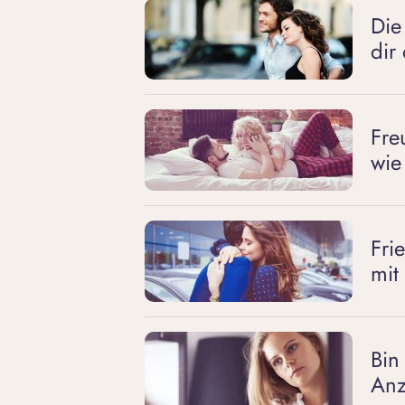
Die
dir
Fre
wie
Fri
mit
Bin
Anz