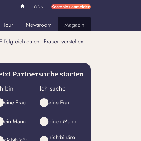
Kostenlos anmelden
LOGIN
Tour
Newsroom
Magazin
Erfolgreich daten
Frauen verstehen
etzt Partnersuche starten
ch bin
Ich suche
eine Frau
eine Frau
ein Mann
einen Mann
nichtbinäre
nichtbinär