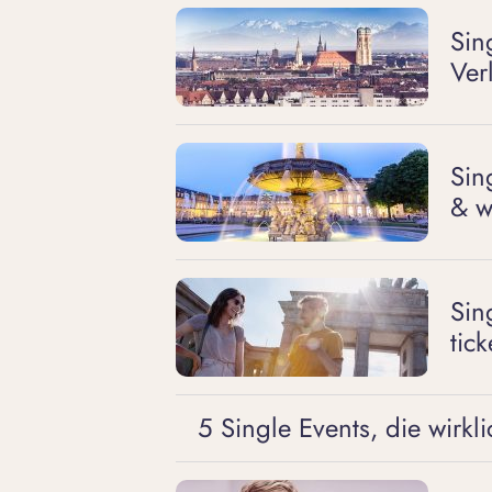
Sin
Ver
Sin
& wo
Sin
tic
5 Single Events, die wirk