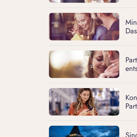
Min
Das
Par
ent
Kon
Par
Sin