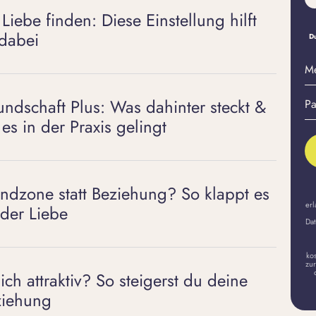
 Liebe finden: Diese Einstellung hilft
 dabei
Du
M
E-
Pa
Ma
undschaft Plus: Was dahinter steckt &
er
A
 es in der Praxis gelingt
endzone statt Beziehung? So klappt es
erl
 der Liebe
Dat
ko
zur
 ich attraktiv? So steigerst du deine
iehung