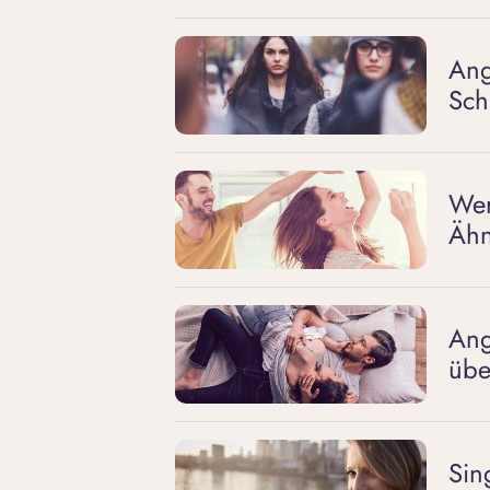
Ang
Sch
Wer
Ähn
Ang
übe
Sin