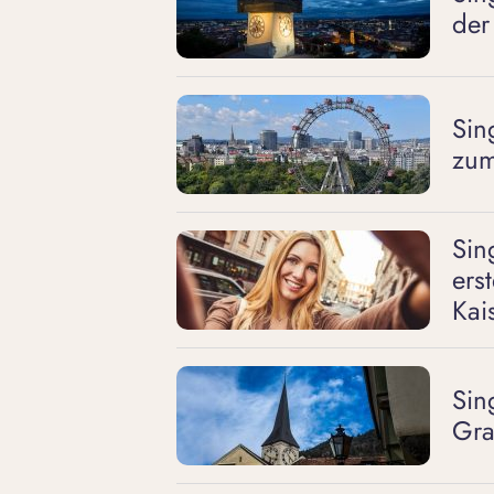
der
Sin
zum
Sin
ers
Kai
Sin
Gra