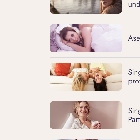
und
Ase
Sin
prof
Sin
Par