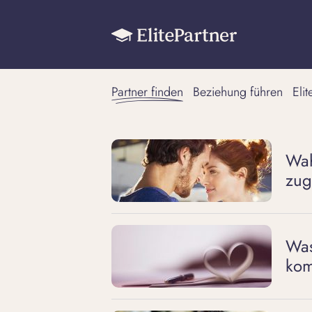
Partner finden
Beziehung führen
Eli
Wah
zug
Was
kom