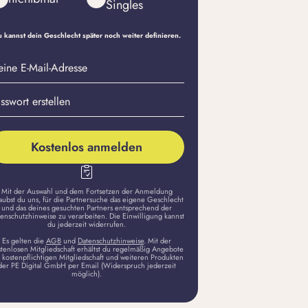
Singles
 kannst dein Geschlecht später noch weiter definieren.
eine
sswort
il-
stellen
dresse
Kostenlos anmelden
Mit der Auswahl und dem Fortsetzen der Anmeldung
aubst du uns, für die Partnersuche das eigene Geschlecht
und das deines gesuchten Partners entsprechend der
enschutzhinweise zu verarbeiten. Die Einwilligung kannst
du jederzeit widerrufen.
Es gelten die
AGB
und
Datenschutzhinweise
. Mit der
stenlosen Mitgliedschaft erhältst du regelmäßig Angebote
 kostenpflichtigen Mitgliedschaft und weiteren Produkten
der PE Digital GmbH per Email (Widerspruch jederzeit
möglich).