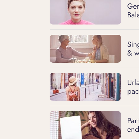
Ger
Bal
Sin
& w
Url
pac
Par
end