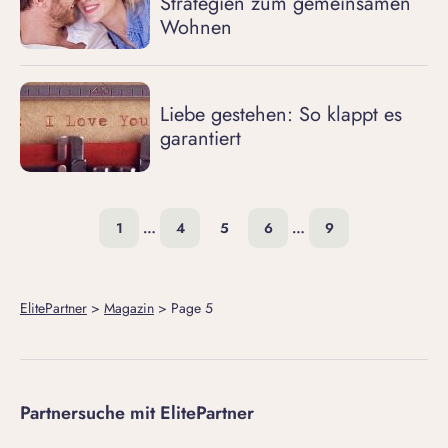
Strategien zum gemeinsamen
Wohnen
Liebe gestehen: So klappt es
garantiert
1
…
4
5
6
…
9
ElitePartner
>
Magazin
>
Page 5
Partnersuche mit ElitePartner