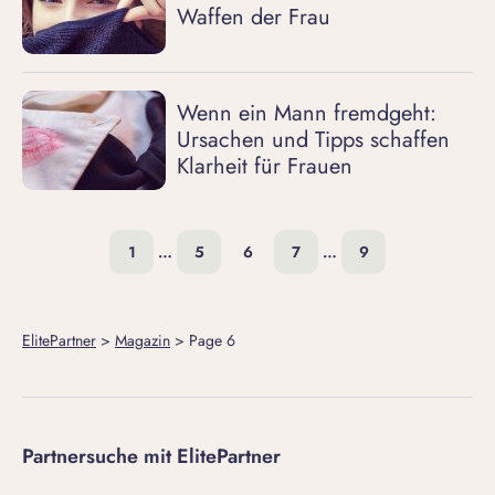
Waffen der Frau
Wenn ein Mann fremdgeht:
Ursachen und Tipps schaffen
Klarheit für Frauen
1
…
5
6
7
…
9
ElitePartner
>
Magazin
>
Page 6
Partnersuche mit ElitePartner