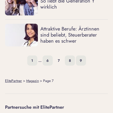
So liebt die Generation Y
wirklich
Attraktive Berufe: Ärztinnen
sind beliebt, Steuerberater
haben es schwer
1
…
6
7
8
9
ElitePartner
>
Magazin
>
Page 7
Partnersuche mit ElitePartner